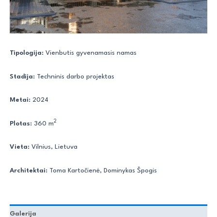
Tipologija:
Vienbutis gyvenamasis namas
Stadija:
Techninis darbo projektas
Metai:
2024
2
Plotas:
360 m
Vieta:
Vilnius, Lietuva
Architektai:
Toma Kartočienė, Dominykas Špogis
Galerija