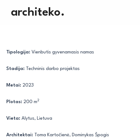
Pereiti
architeko.
prie
turinio
Tipologija:
Vienbutis gyvenamasis namas
Stadija:
Techninis darbo projektas
Metai:
2023
2
Plotas:
200 m
Vieta:
Alytus, Lietuva
Architektai:
Toma Kartočienė, Dominykas Špogis