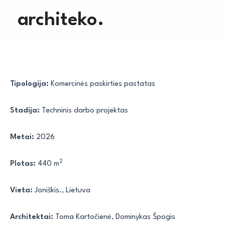
Pereiti
architeko.
prie
turinio
Tipologija:
Komercinės paskirties pastatas
Stadija:
Techninis darbo projektas
Metai:
2026
2
Plotas:
440 m
Vieta:
Joniškis., Lietuva
Architektai:
Toma Kartočienė, Dominykas Špogis