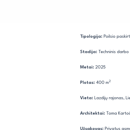
Tipologija:
Poilsio paskir
Stadija:
Techninis darbo 
Metai:
2025
2
Plotas:
400 m
Vieta:
Lazdijų rajonas, L
Architektai:
Toma Kartoč
Užsakovas:
Privatus as