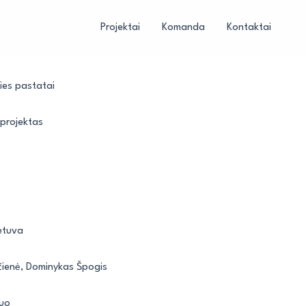
Projektai
Komanda
Kontaktai
ties pastatai
projektas
ietuva
ienė, Dominykas Špogis
muo