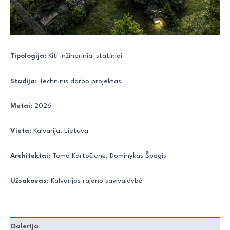
Tipologija:
Kiti inžineriniai statiniai
Stadija:
Techninis darbo projektas
Metai:
2026
Vieta:
Kalvarija, Lietuva
Architektai:
Toma Kartočienė, Dominykas Špogis
Užsakovas:
Kalvarijos rajono savivaldybė
Galerija