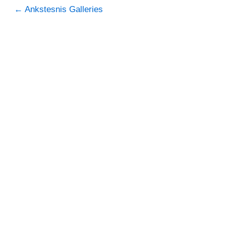
Navigacija
←
Ankstesnis Galleries
tarp
įrašų