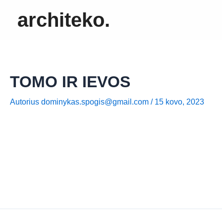
Pereiti
architeko.
prie
turinio
TOMO IR IEVOS
Autorius
dominykas.spogis@gmail.com
/
15 kovo, 2023