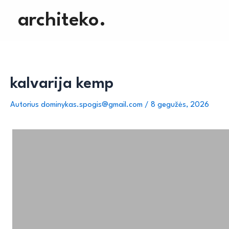
Pereiti
architeko.
prie
turinio
kalvarija kemp
Autorius
dominykas.spogis@gmail.com
/
8 gegužės, 2026